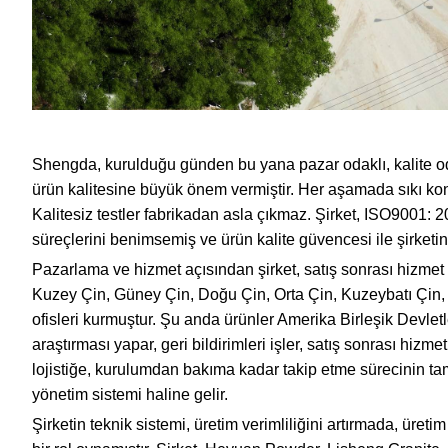
Shengda, kurulduğu günden bu yana pazar odaklı, kalite od
ürün kalitesine büyük önem vermiştir. Her aşamada sıkı kontr
Kalitesiz testler fabrikadan asla çıkmaz. Şirket, ISO9001: 20
süreçlerini benimsemiş ve ürün kalite güvencesi ile şirketin 
Pazarlama ve hizmet açısından şirket, satış sonrası hizmet e
Kuzey Çin, Güney Çin, Doğu Çin, Orta Çin, Kuzeybatı Çin, 
ofisleri kurmuştur. Şu anda ürünler Amerika Birleşik Devletle
araştırması yapar, geri bildirimleri işler, satış sonrası hizme
lojistiğe, kurulumdan bakıma kadar takip etme sürecinin tam
yönetim sistemi haline gelir.
Şirketin teknik sistemi, üretim verimliliğini artırmada, üre