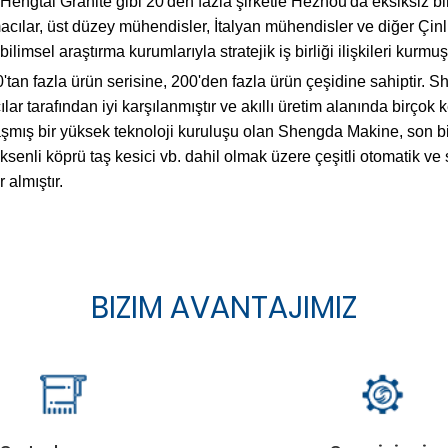
 Hengtai Granite gibi 20'den fazla şirketle Hezhou'da eksiksiz b
acılar, üst düzey mühendisler, İtalyan mühendisler ve diğer Çin
msel araştırma kurumlarıyla stratejik iş birliği ilişkileri kurmuş
'tan fazla ürün serisine, 200'den fazla ürün çeşidine sahiptir. S
ılar tarafından iyi karşılanmıştır ve akıllı üretim alanında birçok 
mış bir yüksek teknoloji kuruluşu olan Shengda Makine, son birka
enli köprü taş kesici vb. dahil olmak üzere çeşitli otomatik ve s
almıştır.
BIZIM AVANTAJIMIZ