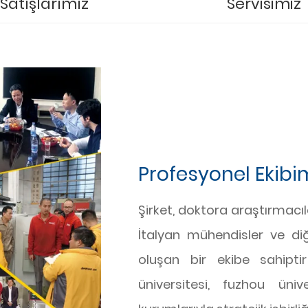
Satışlarımız
Servisimiz
Profesyonel Ekibi
Şirket, doktora araştırmacı
İtalyan mühendisler ve di
oluşan bir ekibe sahipti
üniversitesi, fuzhou üni