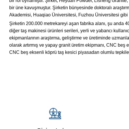
bir rol oynamıştır. Şirket, Heyuan Powder, Lisheng Granite,
bir üne kavuşmuştur. Şirketin bünyesinde doktoralı araştırm
Akademisi, Huaqiao Üniversitesi, Fuzhou Üniversitesi gibi bili
Şirketin 200.000 metrekareyi aşan fabrika alanı, şu anda 40
diğer taş makinesi ürünleri serileri, yerli ve yabancı kullanıc
ekipmanlarının araştırma, geliştirme ve üretiminde uzmanlaş
olarak artırmış ve yapay granit üretim ekipmanı, CNC beş eks
CNC beş eksenli köprü taş kesici piyasadan olumlu tepkiler 