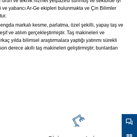
ir ürün ve teknik hizmet yelpazesi sunmuş ve sektörde iyi
li ve yabancı Ar-Ge ekipleri bulunmakta ve Çin Bilimler
tur.
hengda markalı kesme, parlatma, özel şekilli, yapay taş ve
keşif ve atılım gerçekleştirmiştir. Taş makineleri ve
ç yılda bilimsel araştırmalara yaptığı yatırımı sürekli
on derece akıllı taş makineleri geliştirmiştir; bunlardan