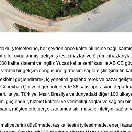
aklı iş felsefesine, her şeyden önce kalite bilincine bağlı ka
oller uygulanmış, gelişmiş test cihazları ve ölçüm cihazlarıyla 
08 kalite sistemi ve İngiliz Yucas kalite sertifikası ile AB CE güv
verimli bir gelişim döngüsüne girmesini sağlamıştır. Şirketin kalit
kibini güçlendirerek, iç yönetimi güçlendirerek ve pazar geliştirm
Güneybatı Çin ve diğer bölgelerde 36 satış operasyon departmanı
ri, İtalya, Türkiye, Mısır, Brezilya ve dünyadaki diğer 100 ülkeye
tini güçlendirir, hizmet kalitesi ve verimliliği sağlar ve sağlam bi
amı, müşterilerle gerçek anlamda sıfır mesafeli iletişim sağlar 
tim maliyetlerini düşürmede, taş kalitesini iyileştirmede, enerji 