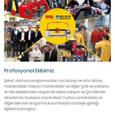
Pa
ek
ol
Çi
sa
no
ür
Br
ed
Profesyonel Ekibimiz
Şirket, doktora araştırmacıları, üst düzey ve orta düzey
mühendisler, İtalyan mühendisler ve diğer Çinli ve yabancı
Ar-Ge ekiplerinden oluşan bir ekibe sahiptir ve Çin bilimler
akademisi, huaqiao üniversitesi, fuzhou üniversitesi ve
diğer bilimsel araştırma kurumlarıyla stratejik işbirliği
ilişkileri kurmuştur.