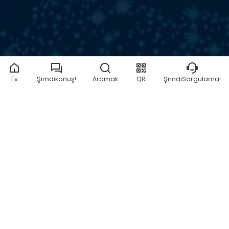
Ev
Şimdikonuş!
Aramak
QR
ŞimdiSorgulama!
ŞIMDI SORGULAMA!
FIYAT TEKLIFI AL