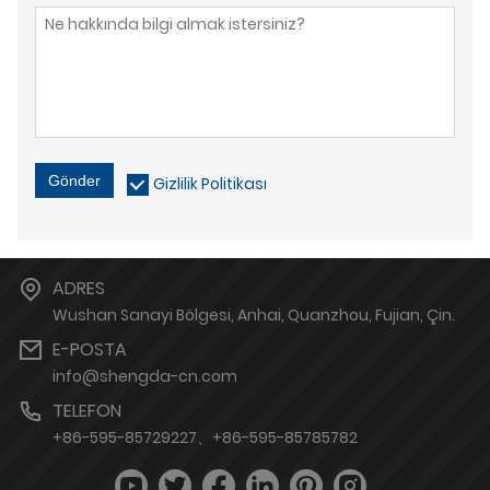
Gönder
Gizlilik Politikası
ADRES
Wushan Sanayi Bölgesi, Anhai, Quanzhou, Fujian, Çin.
E-POSTA
info@shengda-cn.com
TELEFON
+86-595-85729227、+86-595-85785782