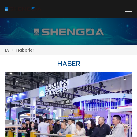
Ev
>
Haberler
HABER