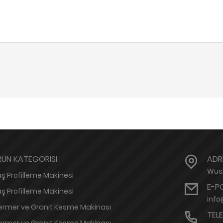
RÜN KATEGORISI
ADR
Wush
ş Profilleme Makinesi
E-P
ş Profilleme Makinesi
inf
rmer ve Granit Kesme Makinası
TEL