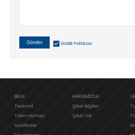
Gönder
Gizlilik Politikası
BILGI
HAKKIMIZDA
Ü
Teslimat
Şirket Bilgileri
Ta
Takım Hizmeti
Şirket Stili
Ta
Sertifikalar
Me