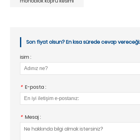
monoblok köprü kesimi
Son fiyat olsun? En kısa sürede cevap vereceğiz
isim :
*
E-posta :
*
Mesaj :